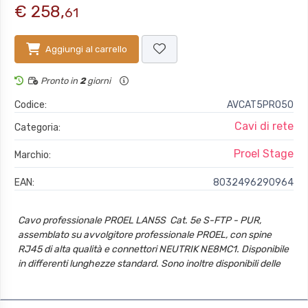
€ 258,
61
Aggiungi al carrello
Pronto in
2
giorni
Codice:
AVCAT5PRO50
Cavi di rete
Categoria:
Proel Stage
Marchio:
EAN:
8032496290964
Cavo professionale PROEL LAN5S  Cat. 5e S-FTP - PUR,
assemblato su avvolgitore professionale PROEL, con spine
RJ45 di alta qualità e connettori NEUTRIK NE8MC1. Disponibile
in differenti lunghezze standard. Sono inoltre disponibili delle
ulteriori configurazioni a richiesta.