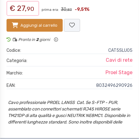
€ 27,
90
30,
-9,51%
prima era:
83
Aggiungi al carrello
Pronto in
2
giorni
Codice:
CAT5SLU05
Cavi di rete
Categoria:
Proel Stage
Marchio:
EAN:
8032496290926
Cavo professionale PROEL LAN5S  Cat. 5e S-FTP - PUR,
assemblato con connettori schermati RJ45 HIROSE serie
TM21DP di alta qualità e gusci NEUTRIK NE8MC1. Disponibile in
differenti lunghezze standard. Sono inoltre disponibili delle
ulteriori configurazioni a richiesta.