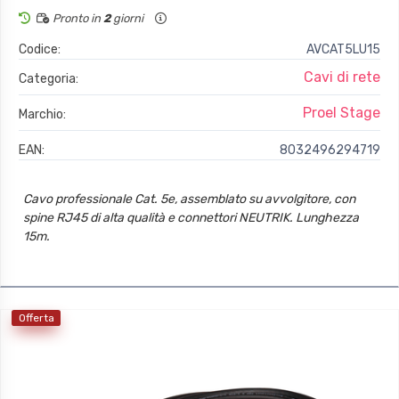
Pronto in
2
giorni
Codice:
AVCAT5LU15
Cavi di rete
Categoria:
Proel Stage
Marchio:
EAN:
8032496294719
Cavo professionale Cat. 5e, assemblato su avvolgitore, con
spine RJ45 di alta qualità e connettori NEUTRIK. Lunghezza
15m.
Offerta