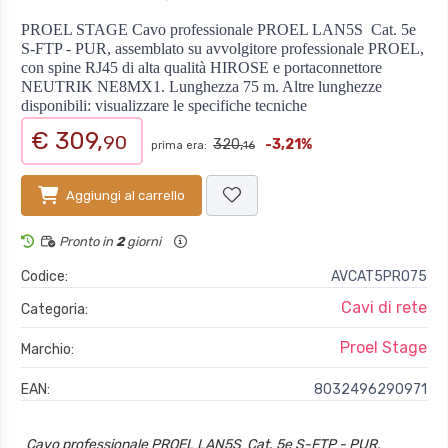
PROEL STAGE Cavo professionale PROEL LAN5S  Cat. 5e
S-FTP - PUR, assemblato su avvolgitore professionale PROEL,
con spine RJ45 di alta qualità HIROSE e portaconnettore
NEUTRIK NE8MX1. Lunghezza 75 m. Altre lunghezze
disponibili: visualizzare le specifiche tecniche
€ 309,
90
320,
-3,21%
prima era:
16
Aggiungi al carrello
Pronto in
2
giorni
Codice:
AVCAT5PRO75
Cavi di rete
Categoria:
Proel Stage
Marchio:
EAN:
8032496290971
Cavo professionale PROEL LAN5S  Cat. 5e S-FTP - PUR,