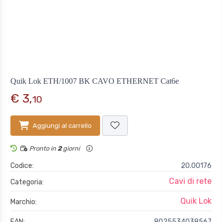
Quik Lok ETH/1007 BK CAVO ETHERNET Cat6e
€ 3,
10
Aggiungi al carrello
Pronto in
2
giorni
Codice:
20.00176
Cavi di rete
Categoria:
Quik Lok
Marchio:
EAN:
8025534038567