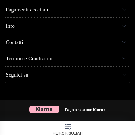
Pagamenti accettati
Info
Contatti
Termini e Condizioni
Seguici su
Klarna
Paga a rate con
Klarna
Centro Musica Store® dal 2005 al tuo servizio - P.Iva 04307120651
FILTRO RISULTATI