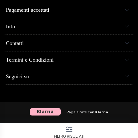
Pagamenti accettati
Info
Contatti
Termini e Condizioni
Seguici su
Klarna
Paga a rate con
Klarna
Centro Musica Store® dal 2005 al tuo servizio - P.Iva 04307120651
FILTRO RISULTATI