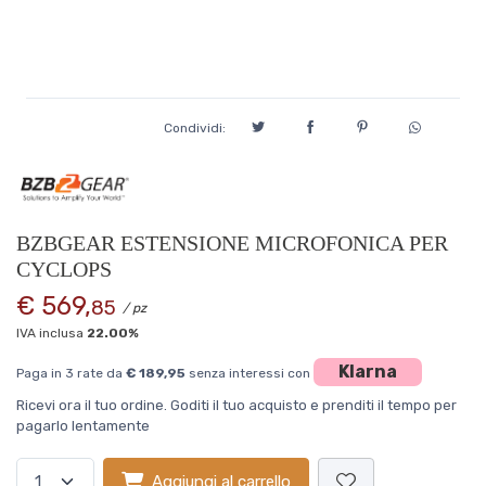
Condividi:
BZBGEAR ESTENSIONE MICROFONICA PER
CYCLOPS
€ 569,
85
/ pz
IVA inclusa
22.00%
Klarna
Paga in 3 rate da
€ 189,95
senza interessi con
Ricevi ora il tuo ordine. Goditi il tuo acquisto e prenditi il tempo per
pagarlo lentamente
Aggiungi al carrello