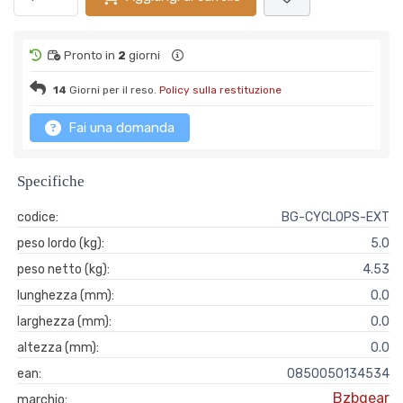
Pronto in
2
giorni
14
Giorni per il reso.
Policy sulla restituzione
Fai una domanda
Specifiche
codice:
BG-CYCLOPS-EXT
peso lordo (kg):
5.0
peso netto (kg):
4.53
lunghezza (mm):
0.0
larghezza (mm):
0.0
altezza (mm):
0.0
ean:
0850050134534
Bzbgear
marchio: