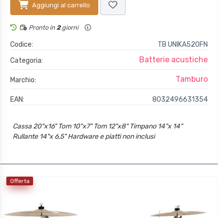
Aggiungi al carrello
Pronto in
2
giorni
Codice:
TB UNIKA520FN
Batterie acustiche
Categoria:
Tamburo
Marchio:
EAN:
8032496631354
Cassa 20"x16" Tom 10"x7" Tom 12"x8" Timpano 14"x 14"
Rullante 14"x 6,5" Hardware e piatti non inclusi
Offerta