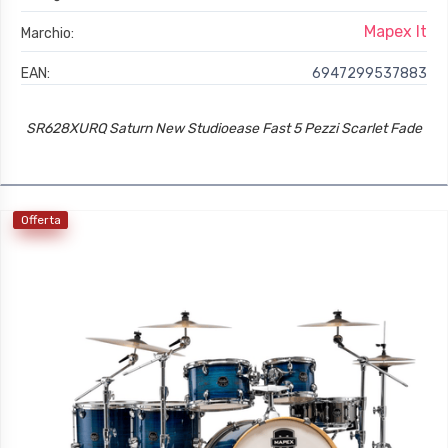
Mapex It
Marchio:
EAN:
6947299537883
SR628XURQ Saturn New Studioease Fast 5 Pezzi Scarlet Fade
Offerta