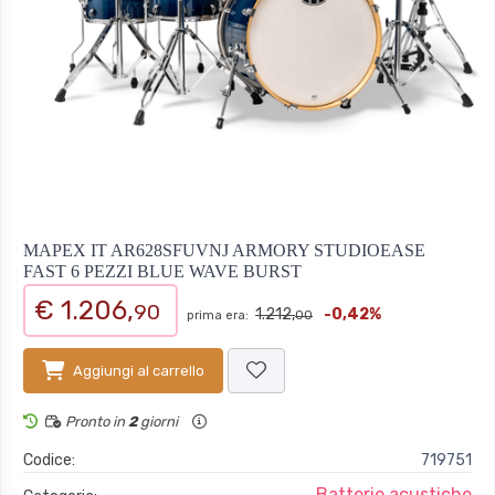
MAPEX IT AR628SFUVNJ ARMORY STUDIOEASE
FAST 6 PEZZI BLUE WAVE BURST
€ 1.206,
90
1.212,
-0,42%
prima era:
00
Aggiungi al carrello
Pronto in
2
giorni
Codice:
719751
Batterie acustiche