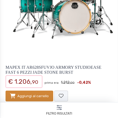
MAPEX IT AR628SFUVJO ARMORY STUDIOEASE
FAST 6 PEZZI JADE STONE BURST
€ 1.206,
90
1.212,
-0,42%
prima era:
00
Aggiungi al carrello
Pronto in
2
giorni
FILTRO RISULTATI
Codice:
719753