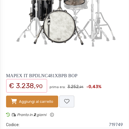
MAPEX IT BPDLNC481XBPB BOP
€ 3.238,
90
3.252,
-0,43%
prima era:
94
Aggiungi al carrello
Pronto in
2
giorni
Codice:
719749