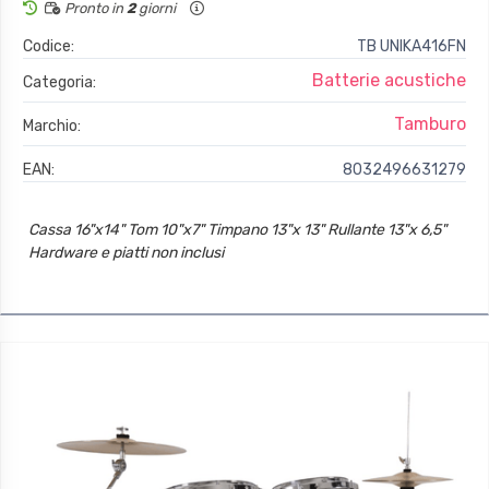
Pronto in
2
giorni
Codice:
TB UNIKA416FN
Batterie acustiche
Categoria:
Tamburo
Marchio:
EAN:
8032496631279
Cassa 16"x14" Tom 10"x7" Timpano 13"x 13" Rullante 13"x 6,5"
Hardware e piatti non inclusi