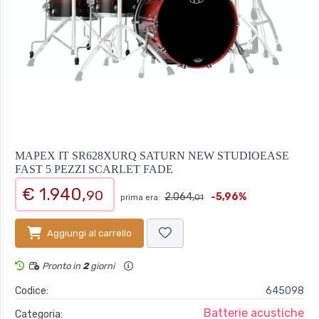
MAPEX IT SR628XURQ SATURN NEW STUDIOEASE
FAST 5 PEZZI SCARLET FADE
€ 1.940,
90
2.064,
-5,96%
prima era:
01
Aggiungi al carrello
Pronto in
2
giorni
Codice:
645098
Batterie acustiche
Categoria: