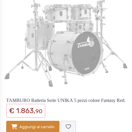
TAMBURO Batteria Serie UNIKA 5 pezzi colore Fantasy Red.
€ 1.863,
90
Aggiungi al carrello