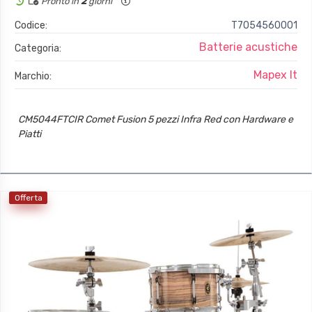
Pronto in
2
giorni
Codice:
T7054560001
Batterie acustiche
Categoria:
Mapex It
Marchio:
CM5044FTCIR Comet Fusion 5 pezzi Infra Red con Hardware e
Piatti
Offerta