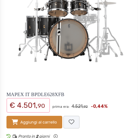
MAPEX IT BPDLE628XFB
€ 4.501,
90
4.521,
-0,44%
prima era:
92
Aggiungi al carrello
Pronto in
2
giorni