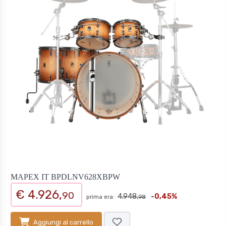
MAPEX IT BPDLNV628XBPW
€ 4.926,
90
4.948,
-0,45%
prima era:
98
Aggiungi al carrello