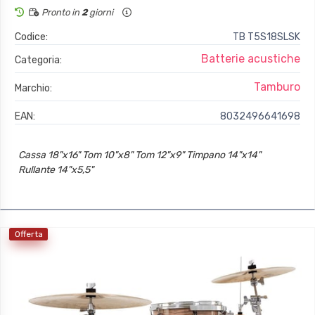
Pronto in
2
giorni
Codice:
TB T5S18SLSK
Batterie acustiche
Categoria:
Tamburo
Marchio:
EAN:
8032496641698
Cassa 18"x16" Tom 10"x8" Tom 12"x9" Timpano 14"x14"
Rullante 14"x5,5"
Offerta