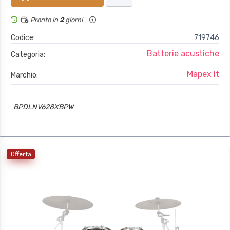
Pronto in
2
giorni
Codice:
719746
Batterie acustiche
Categoria:
Mapex It
Marchio:
BPDLNV628XBPW
Offerta