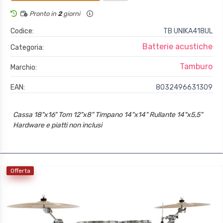
Pronto in
2
giorni
Codice:
TB UNIKA418UL
Batterie acustiche
Categoria:
Tamburo
Marchio:
EAN:
8032496631309
Cassa 18"x16" Tom 12"x8" Timpano 14"x14" Rullante 14"x5,5"
Hardware e piatti non inclusi
Offerta