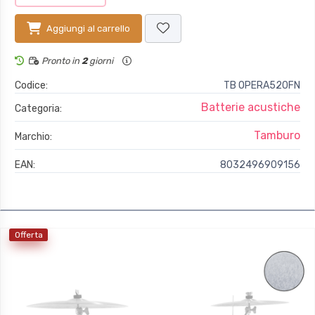
Aggiungi al carrello
Pronto in
2
giorni
Codice:
TB OPERA520FN
Batterie acustiche
Categoria:
Tamburo
Marchio:
EAN:
8032496909156
Offerta