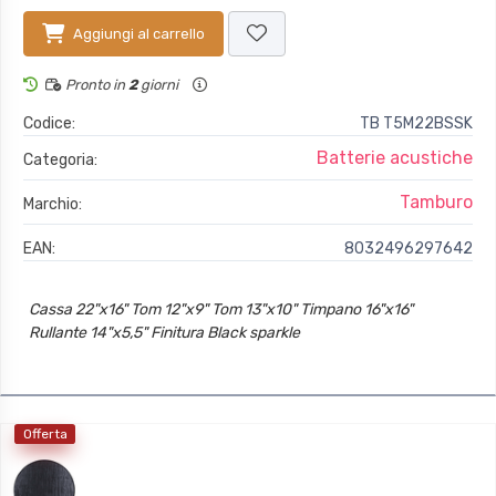
Aggiungi al carrello
Pronto in
2
giorni
Codice:
TB T5M22BSSK
Batterie acustiche
Categoria:
Tamburo
Marchio:
EAN:
8032496297642
Cassa 22"x16" Tom 12"x9" Tom 13"x10" Timpano 16"x16"
Rullante 14"x5,5" Finitura Black sparkle
Offerta