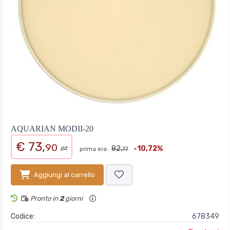
AQUARIAN MODII-20
€ 73,
90
pz
82,
-10,72%
prima era:
77
Aggiungi al carrello
Pronto in
2
giorni
Codice:
678349