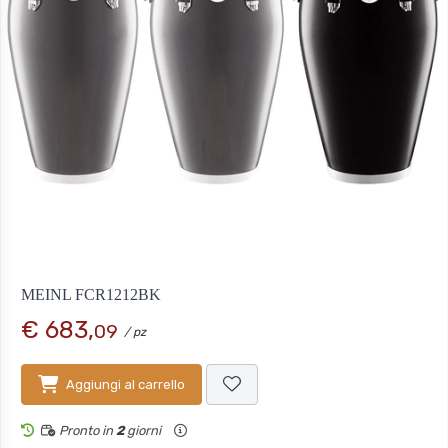
MEINL FCR1212BK
€ 683,
09
/ pz
Aggiungi al carrello
Pronto in
2
giorni