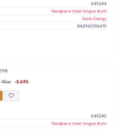
649244
Handpan e steel tongue drum
Sonic Energy
842960106619
2NB
40,
-2,63%
87
649245
Handpan e steel tongue drum