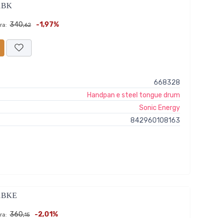
1BK
340,
-1,97%
ra:
62
668328
Handpan e steel tongue drum
Sonic Energy
842960108163
1BKE
360,
-2,01%
ra:
15