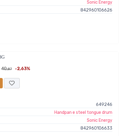
Sonic Energy
842960106626
3G
40,
-2,63%
87
649246
Handpan e steel tongue drum
Sonic Energy
842960106633