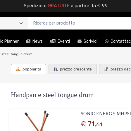
Spedizioni
GRATUITE
a partire da € 99
c Planner
News
Eventi
Scrivici
Contattac
 steel tongue drum
popolarità
prezzo crescente
prezzo dec
Handpan e steel tongue drum
SONIC ENERGY MHPS
€ 71,
61