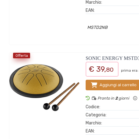
Marchio:
EAN:
MSTD2NB
Offerta
SONIC ENERGY MSTD
€ 39,
80
prima era:
Aggiungi al carrello
Pronto in
2
giorni
Codice:
Categoria:
Marchio:
EAN: