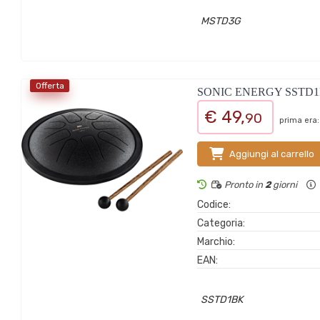
MSTD3G
Offerta
SONIC ENERGY SSTD
€ 49,
90
prima era:
Aggiungi al carrello
Pronto in
2
giorni
Codice:
Categoria:
Marchio:
EAN:
SSTD1BK