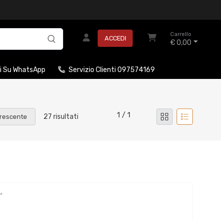
Carrello
ACCEDI
€ 0,00
i Su WhatsApp
Servizio Clienti 097574169
1 / 1
27 risultati
rescente
L