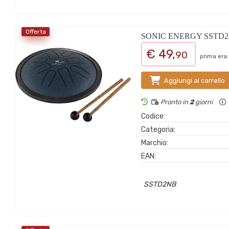
Offerta
SONIC ENERGY SSTD
€ 49,
90
prima era:
Aggiungi al carrello
Pronto in
2
giorni
Codice:
Categoria:
Marchio:
EAN:
SSTD2NB