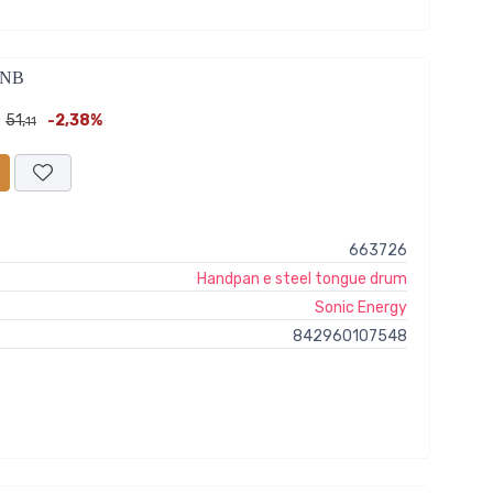
2NB
51,
-2,38%
11
663726
Handpan e steel tongue drum
Sonic Energy
842960107548