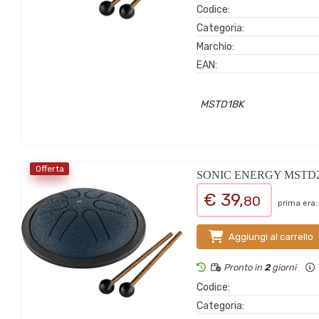
Codice:
Categoria:
Marchio:
EAN:
MSTD1BK
Offerta
SONIC ENERGY MSTD
€ 39,
80
prima era:
Aggiungi al carrello
Pronto in
2
giorni
Codice:
Categoria: