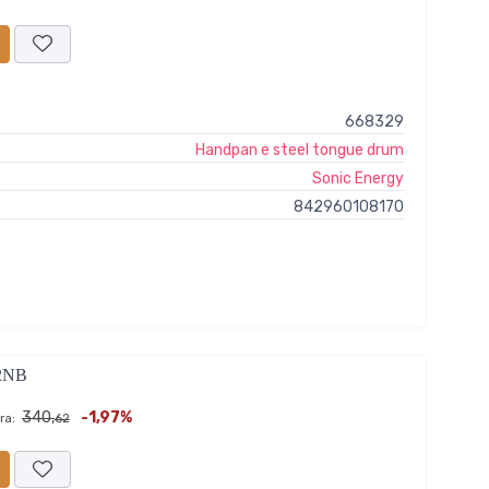
668329
Handpan e steel tongue drum
Sonic Energy
842960108170
2NB
340,
-1,97%
ra:
62