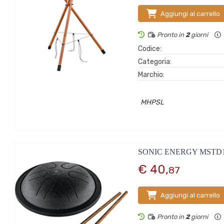
Aggiungi al carrello
Pronto in
2
giorni
Codice:
Categoria:
Marchio:
MHPSL
SONIC ENERGY MSTD
€ 40,
87
Aggiungi al carrello
Pronto in
2
giorni