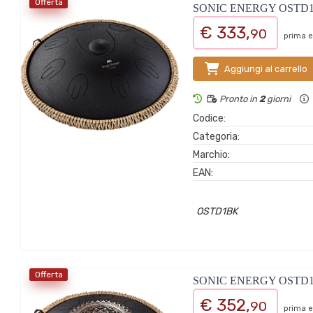
Offerta
SONIC ENERGY OSTD
€ 333,
90
prima e
Aggiungi al carrello
Pronto in
2
giorni
Codice:
Categoria:
Marchio:
EAN:
OSTD1BK
Offerta
SONIC ENERGY OSTD
€ 352,
90
prima e