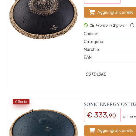
Aggiungi al carrello
Pronto in
2
giorni
Codice:
Categoria:
Marchio:
EAN:
OSTD1BKE
Offerta
SONIC ENERGY OSTD
€ 333,
90
prima e
Aggiungi al carrello