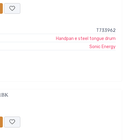
T733962
Handpan e steel tongue drum
Sonic Energy
1BK