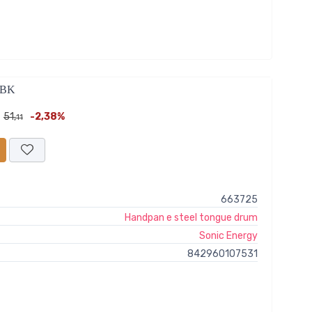
1BK
51,
-2,38%
11
663725
Handpan e steel tongue drum
Sonic Energy
842960107531