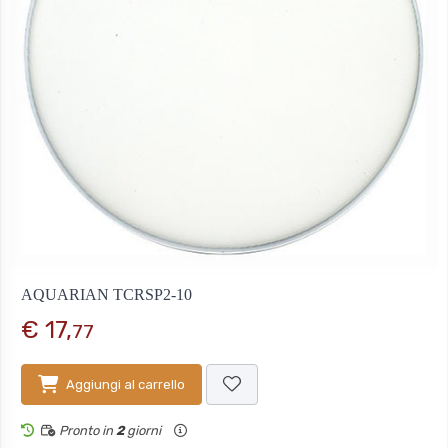
AQUARIAN TCRSP2-10
€ 17,
77
Aggiungi al carrello
Pronto in
2
giorni