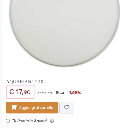
AQUARIAN TC10
€ 17,
90
18,
-1,68%
prima era:
21
Aggiungi al carrello
Pronto in
2
giorni