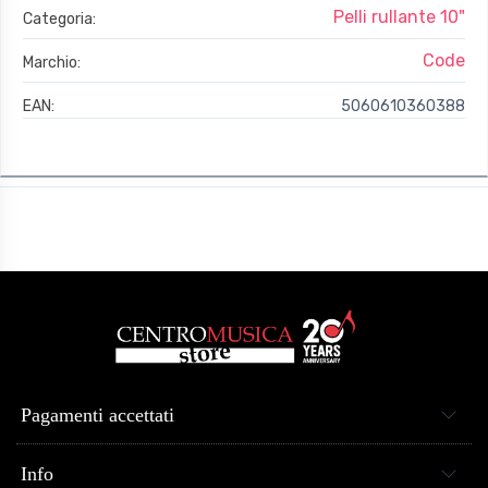
Pelli rullante 10"
Categoria:
Code
Marchio:
EAN:
5060610360388
Pagamenti accettati
Info