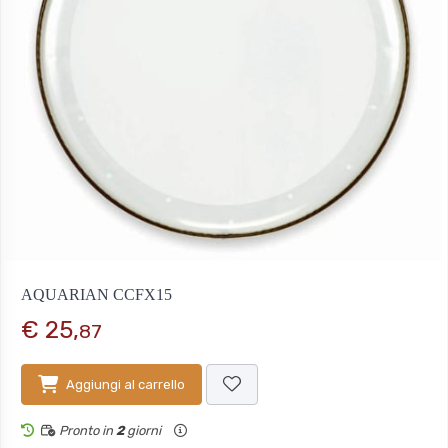
AQUARIAN CCFX15
€ 25,
87
Aggiungi al carrello
Pronto in
2
giorni