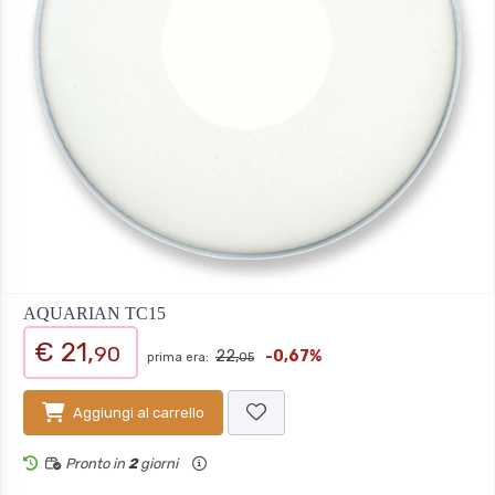
AQUARIAN TC15
€ 21,
90
22,
-0,67%
prima era:
05
Aggiungi al carrello
Pronto in
2
giorni