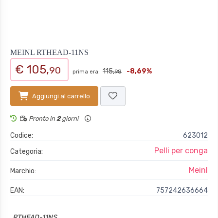
MEINL RTHEAD-11NS
€ 105,
90
115,
-8,69%
prima era:
98
Aggiungi al carrello
Pronto in
2
giorni
Codice:
623012
Pelli per conga
Categoria:
Meinl
Marchio:
EAN:
757242636664
RTHEAD-11NS