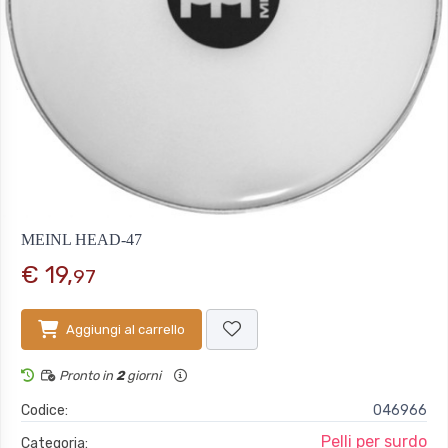
MEINL HEAD-47
€ 19,
97
Aggiungi al carrello
Pronto in
2
giorni
Codice:
046966
Pelli per surdo
Categoria: