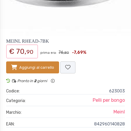
MEINL RHEAD-7BK
€ 70,
90
76,
-7,69%
prima era:
80
Aggiungi al carrello
Pronto in
2
giorni
Codice:
623003
Pelli per bongo
Categoria:
Meinl
Marchio:
EAN:
842960140828