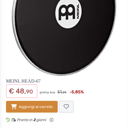
MEINL HEAD-67
€ 48,
90
51,
-5,85%
prima era:
94
Aggiungi al carrello
Pronto in
2
giorni