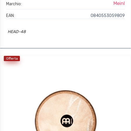
Meinl
Marchio:
EAN:
0840553059809
HEAD-48
Offerta