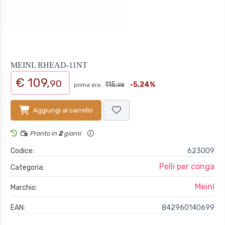
MEINL RHEAD-11NT
€ 109,
90
115,
-5,24%
prima era:
98
Aggiungi al carrello
Pronto in
2
giorni
Codice:
623009
Pelli per conga
Categoria:
Meinl
Marchio:
EAN:
842960140699