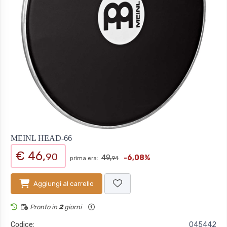
MEINL HEAD-66
€ 46,
90
49,
-6,08%
prima era:
94
Aggiungi al carrello
Pronto in
2
giorni
Codice:
045442