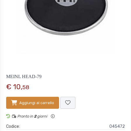
MEINL HEAD-79
€ 10,
58
Aggiungi al carrello
Pronto in
2
giorni
Codice:
045472