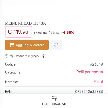
MEINL RHEAD-1134BK
€ 119,
90
125,
-4,58%
prima era:
66
Aggiungi al carrello
Pronto in
2
giorni
Codice:
623048
Pelli per conga
Categoria:
Meinl
Marchio:
EAN:
0757242632833
FILTRO RISULTATI
RHEAD-1134BK