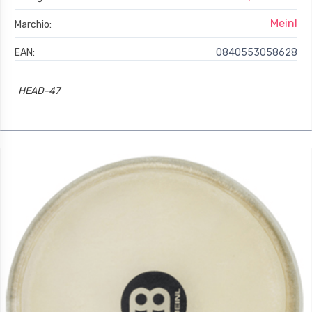
Meinl
Marchio:
EAN:
0840553058628
HEAD-47