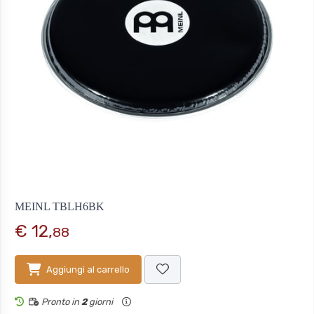
MEINL TBLH6BK
€ 12,
88
Aggiungi al carrello
Pronto in
2
giorni