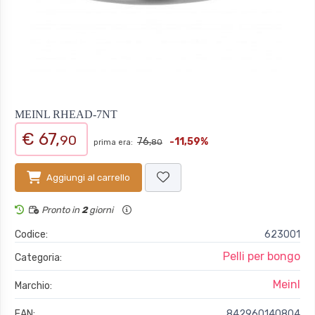
MEINL RHEAD-7NT
€ 67,
90
76,
-11,59%
prima era:
80
Aggiungi al carrello
Pronto in
2
giorni
Codice:
623001
Pelli per bongo
Categoria:
Meinl
Marchio:
EAN:
842960140804