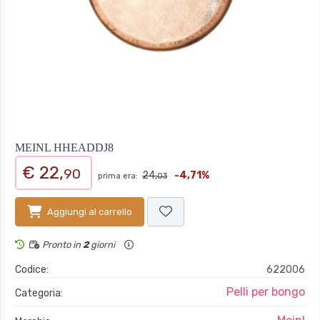
MEINL HHEADDJ8
€ 22,
90
24,
-4,71%
prima era:
03
Aggiungi al carrello
Pronto in
2
giorni
Codice:
622006
Pelli per bongo
Categoria: