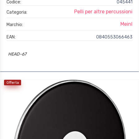
Codice:
045441
Pelli per altre percussioni
Categoria:
Meinl
Marchio:
EAN:
0840553066463
HEAD-67
Offerta