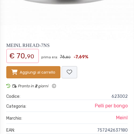
MEINL RHEAD-7NS
€ 70,
90
76,
-7,69%
prima era:
80
Aggiungi al carrello
Pronto in
2
giorni
Codice:
623002
Pelli per bongo
Categoria:
Meinl
Marchio:
EAN:
757242637180