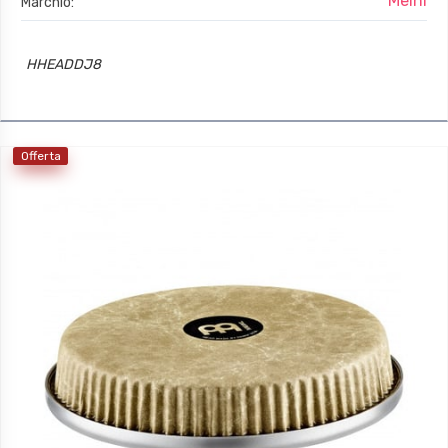
Meinl
Marchio:
HHEADDJ8
Offerta