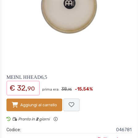
MEINL HHEAD6,5
€ 32,
90
38,
-15,54%
prima era:
95
Aggiungi al carrello
Pronto in
2
giorni
Codice:
046781