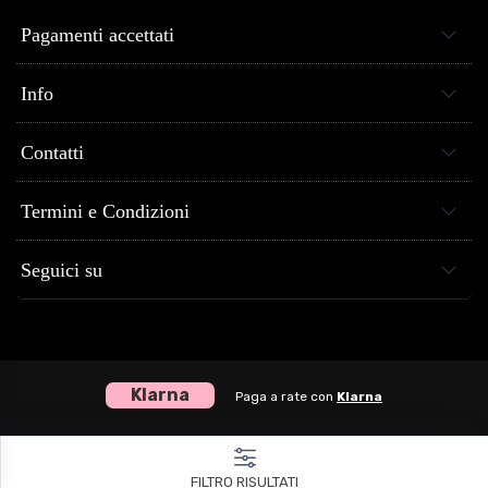
Pagamenti accettati
Info
Contatti
Termini e Condizioni
Seguici su
Klarna
Paga a rate con
Klarna
Centro Musica Store® dal 2005 al tuo servizio - P.Iva 04307120651
FILTRO RISULTATI