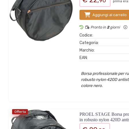
€ 22,
90
prima era:
Aggiungi al carrello
Pronto in
2
giorni
Codice:
Categoria:
Marchio:
EAN:
Borsa professionale per rull
robusto nylon 420D antistr
colore nero.
Offerta
PROEL STAGE Borsa professi
in robusto nylon 420D anti