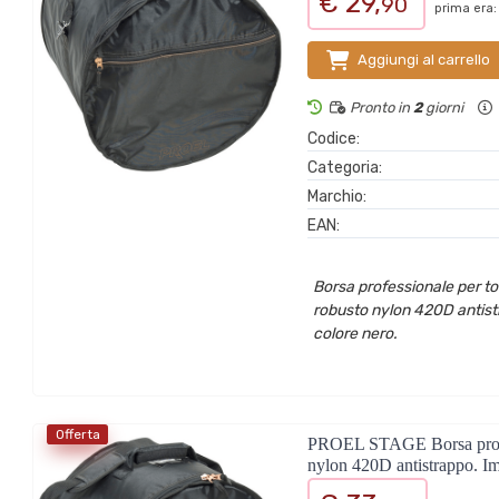
€ 29,
90
prima era:
Aggiungi al carrello
Pronto in
2
giorni
Codice:
Categoria:
Marchio:
EAN:
Borsa professionale per tom
robusto nylon 420D antistr
colore nero.
Offerta
PROEL STAGE Borsa professi
nylon 420D antistrappo. Im