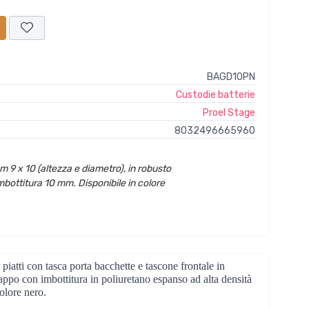
BAGD10PN
Custodie batterie
Proel Stage
8032496665960
 9 x 10 (altezza e diametro), in robusto
bottitura 10 mm. Disponibile in colore
ti con tasca porta bacchette e tascone frontale in
ppo con imbottitura in poliuretano espanso ad alta densità
olore nero.