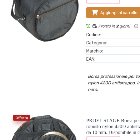
Aggiungi al carrello
Pronto in
2
giorni
Codice:
Categoria:
Marchio:
EAN:
Borsa professionale per tom
nylon 420D antistrappo. Im
nero.
Offerta
PROEL STAGE Borsa per piat
robusto nylon 420D antistra
da 10 mm. Disponibile in c