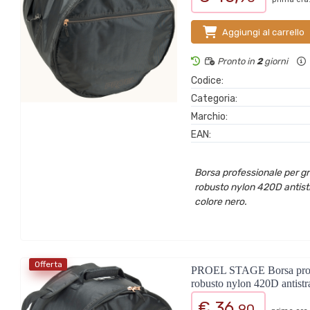
Aggiungi al carrello
Pronto in
2
giorni
Codice:
Categoria:
Marchio:
EAN:
Borsa professionale per gra
robusto nylon 420D antist
colore nero.
Offerta
PROEL STAGE Borsa professi
robusto nylon 420D antistr
€ 36,
90