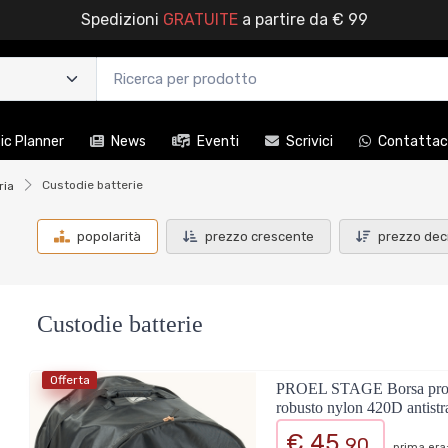
Spedizioni
GRATUITE
a partire da € 99
c Planner
News
Eventi
Scrivici
Contattac
Custodie batterie
ria
popolarità
prezzo crescente
prezzo dec
Custodie batterie
Offerta
PROEL STAGE Borsa professi
robusto nylon 420D antistr
€ 45,
90
prima era