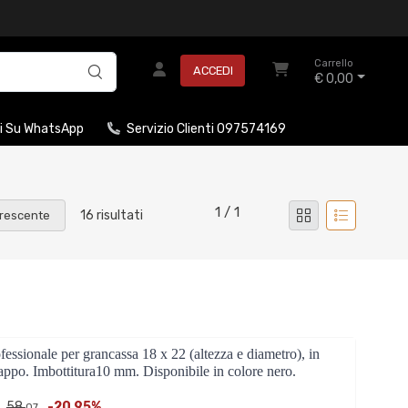
Carrello
ACCEDI
€ 0,00
i Su WhatsApp
Servizio Clienti 097574169
1 / 1
16 risultati
rescente
onale per grancassa 18 x 22 (altezza e diametro), in
appo. Imbottitura10 mm. Disponibile in colore nero.
58,
-20,95%
:
07