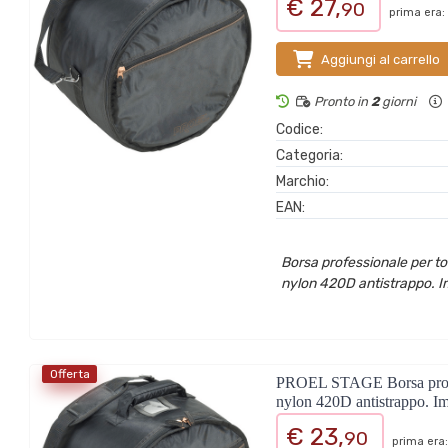
€ 27,
90
prima era:
Aggiungi al carrello
Pronto in
2
giorni
Codice:
Categoria:
Marchio:
EAN:
Borsa professionale per tom
nylon 420D antistrappo. Im
Offerta
PROEL STAGE Borsa professi
nylon 420D antistrappo. Im
€ 23,
90
prima era: