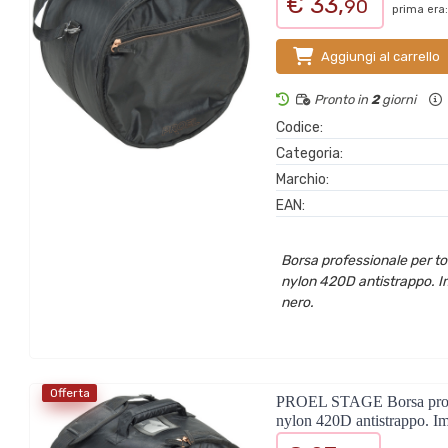
€ 33,
90
prima era:
Aggiungi al carrello
Pronto in
2
giorni
Codice:
Categoria:
Marchio:
EAN:
Borsa professionale per tom
nylon 420D antistrappo. Im
nero.
Offerta
PROEL STAGE Borsa professi
nylon 420D antistrappo. Im