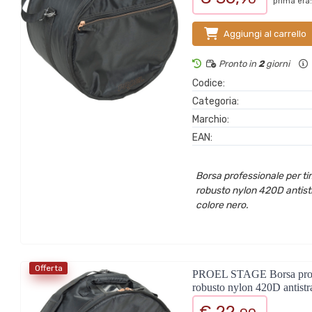
prima era:
Aggiungi al carrello
Pronto in
2
giorni
Codice:
Categoria:
Marchio:
EAN:
Borsa professionale per tim
robusto nylon 420D antist
colore nero.
Offerta
PROEL STAGE Borsa professi
robusto nylon 420D antistr