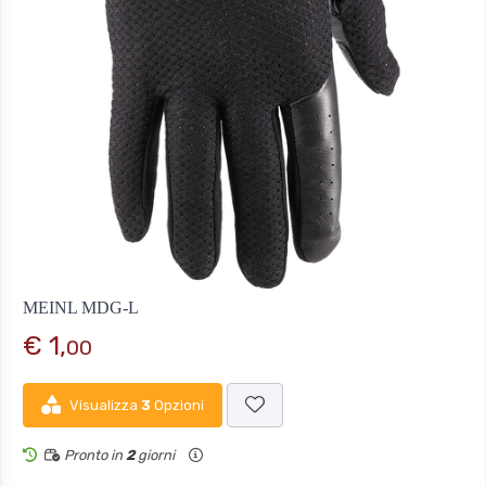
MEINL MDG-L
€ 1,
00
Visualizza
3
Opzioni
Pronto in
2
giorni