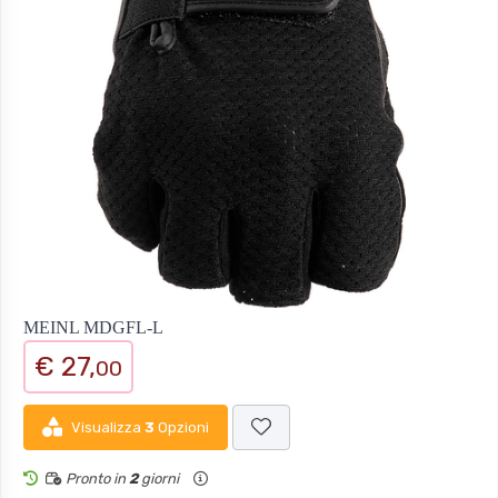
MEINL MDGFL-L
€ 27,
00
Visualizza
3
Opzioni
Pronto in
2
giorni