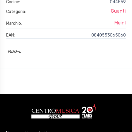
Codice:
044559
Guanti
Categoria:
Meinl
Marchio:
EAN:
0840553065060
MDG-L