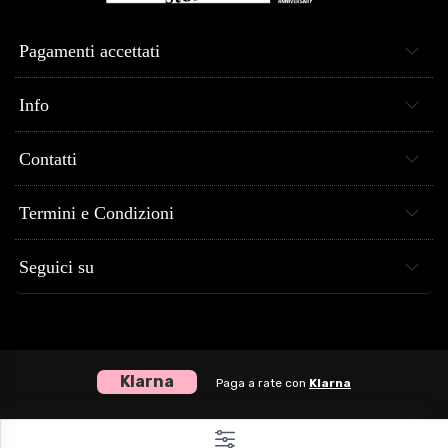
Pagamenti accettati
Info
Contatti
Termini e Condizioni
Seguici su
Klarna
Paga a rate con
Klarna
Centro Musica Store® dal 2005 al tuo servizio - P.Iva 04307120651