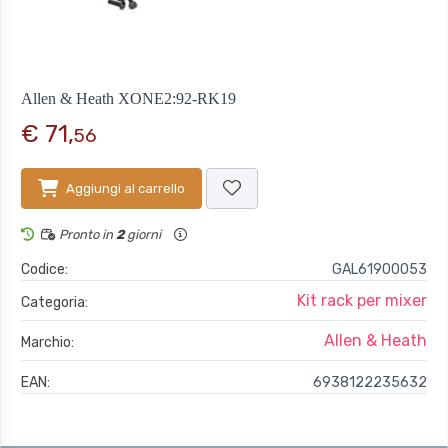
Allen & Heath XONE2:92-RK19
€ 71,
56
Aggiungi al carrello
Pronto in
2
giorni
Codice:
GAL61900053
Kit rack per mixer
Categoria:
Allen & Heath
Marchio:
EAN:
6938122235632