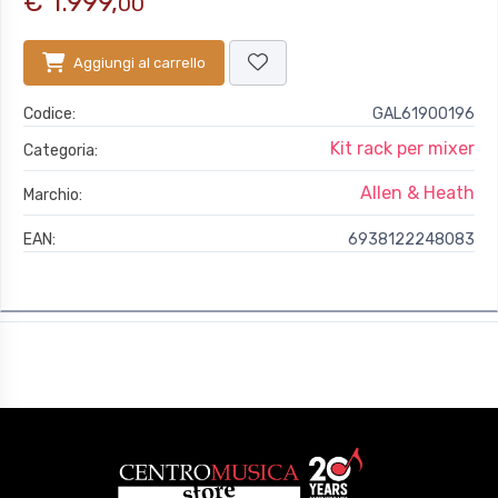
€ 1.999,
00
Aggiungi al carrello
Codice:
GAL61900196
Kit rack per mixer
Categoria:
Allen & Heath
Marchio:
EAN:
6938122248083