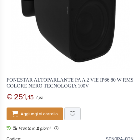
FONESTAR ALTOPARLANTE PA A 2 VIE IP66 80 W RMS
COLORE NERO TECNOLOGIA 100V
€ 251,
15
/ pz
Aggiungi al carrello
Pronto in
2
giorni
Codice:
SONORA-8TN