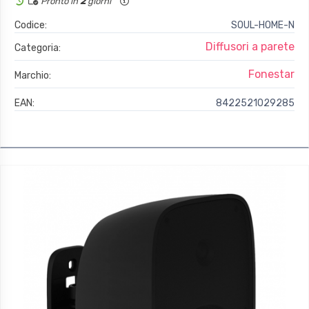
Pronto in
2
giorni
Codice:
SOUL-HOME-N
Diffusori a parete
Categoria:
Fonestar
Marchio:
EAN:
8422521029285