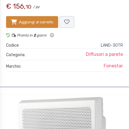
€ 156,
10
/ pz
Aggiungi al carrello
Pronto in
2
giorni
Codice:
LAND-30TR
Diffusori a parete
Categoria:
Fonestar
Marchio: