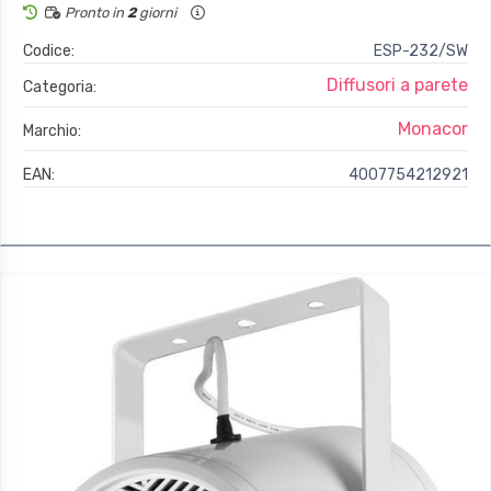
Pronto in
2
giorni
Codice:
ESP-232/SW
Diffusori a parete
Categoria:
Monacor
Marchio:
EAN:
4007754212921