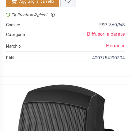
Aggiungi al carrello
Pronto in
2
giorni
Codice:
ESP-360/WS
Diffusori a parete
Categoria:
Monacor
Marchio:
EAN:
4007754190304