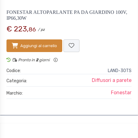
FONESTAR ALTOPARLANTE PA DA GIARDINO 100V,
IP66,30W
€ 223,
86
/ pz
Aggiungi al carrello
Pronto in
2
giorni
Codice:
LAND-30TS
Diffusori a parete
Categoria:
Fonestar
Marchio: