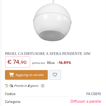
PROEL CA DIFFUSORE A SFERA PENDENTE 10W
€ 74,
90
90,
-16,89%
prima era:
12
Aggiungi al carrello
Pronto in
2
giorni
Codice:
PA CSB10
Diffusori a parete
Categoria: