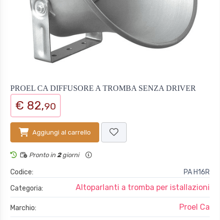
PROEL CA DIFFUSORE A TROMBA SENZA DRIVER
€ 82,
90
Aggiungi al carrello
Pronto in
2
giorni
Codice:
PA H16R
Altoparlanti a tromba per istallazioni
Categoria:
Proel Ca
Marchio: