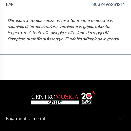
EAN:
8032496281214
Diffusore a tromba senza driver interamente realizzato in
alluminio di forma circolare, verniciato in grigio, robusto,
leggero, resistente alla pioggia e all'azione dei raggi UV.
Completo di staffa di fissaggio. E' adatto all'impiego in grandi
spazi aperti, stadi, palazzetti, parcheggi, pubblicità veicolare e
in quegli ambienti dove l'intelligibilità dei messaggi diffusi
riveste massima importanza. Questo prodotto è progettato per
lavorare con driver aventi un attacco di tipo maschio W-18N
da 3/8'. Driver consigliato: PROEL HD60T.
Pagamenti accettati