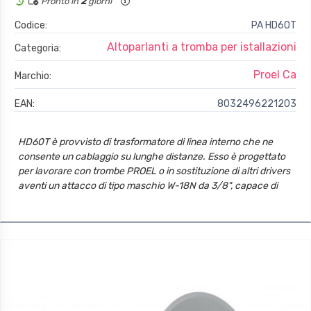
Pronto in
2
giorni
Codice:
PA HD60T
Altoparlanti a tromba per istallazioni
Categoria:
Proel Ca
Marchio:
EAN:
8032496221203
HD60T è provvisto di trasformatore di linea interno che ne
consente un cablaggio su lunghe distanze. Esso è progettato
per lavorare con trombe PROEL o in sostituzione di altri drivers
aventi un attacco di tipo maschio W-18N da 3/8", capace di
fornire al suono riprodotto un'elevata intelligibilità. L'impiego di
materiali di ottima qualità (involucro impermeabile in alluminio)
ne consente l'uso anche in condizioni ambientali e
atmosferiche difficili.