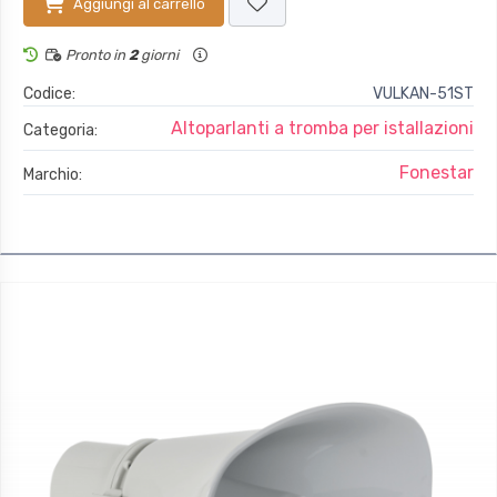
Aggiungi al carrello
Pronto in
2
giorni
Codice:
VULKAN-51ST
Altoparlanti a tromba per istallazioni
Categoria:
Fonestar
Marchio: