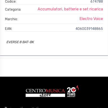
Codice:
674788
Accumulatori, batterie e set ricarica
Categoria:
Electro Voice
Marchio:
EAN:
4060039148865
EVERSE 8 BAT-BK