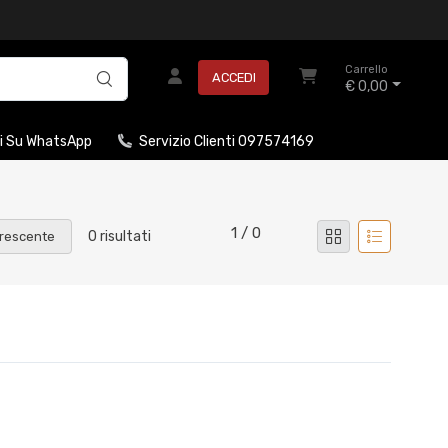
Carrello
ACCEDI
€ 0,00
i Su WhatsApp
Servizio Clienti 097574169
1 / 0
0 risultati
rescente