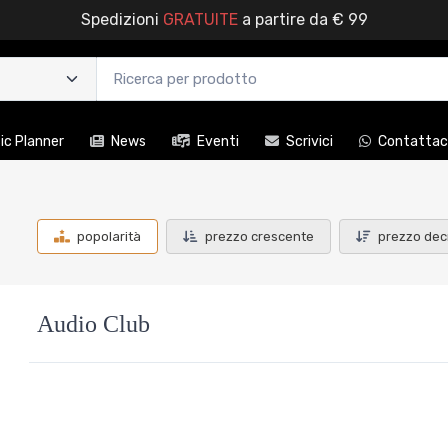
Spedizioni
GRATUITE
a partire da € 99
c Planner
News
Eventi
Scrivici
Contattac
popolarità
prezzo crescente
prezzo dec
Audio Club