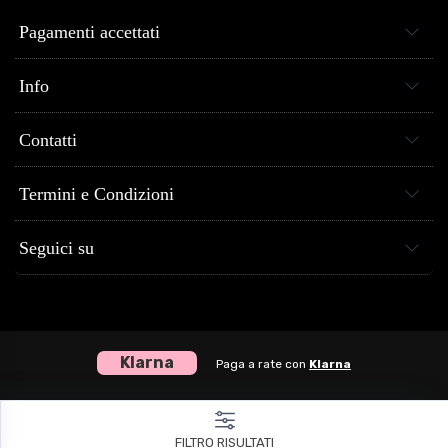
Pagamenti accettati
Info
Contatti
Termini e Condizioni
Seguici su
Klarna
Paga a rate con
Klarna
Centro Musica Store® dal 2005 al tuo servizio - P.Iva 04307120651
FILTRO RISULTATI