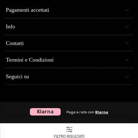
Pagamenti accettati
Info
Contatti
Termini e Condizioni
Seguici su
Klarna
Paga a rate con
Klarna
Centro Musica Store® dal 2005 al tuo servizio - P.Iva 04307120651
FILTRO RISULTATI