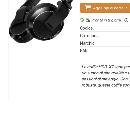
Aggiungi al carrello
Pronto in
2
giorni
Codice:
Categoria:
Marchio:
EAN:
Le cuffie HDJ-X7 sono perf
un suono di alta qualità e
sessioni di mixaggio. Con 
robusta, queste cuffie sono i
suono cristallino e le bass
dettaglio della tua musica,
esterno per una migliore e