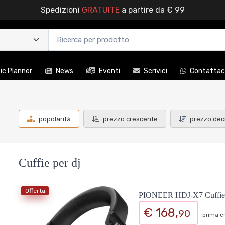
Spedizioni
GRATUITE
a partire da € 99
c Planner
News
Eventi
Scrivici
Contattac
popolarità
prezzo crescente
prezzo dec
Cuffie per dj
Offerta
PIONEER HDJ-X7 Cuffie DJ
€ 168,
90
prima er