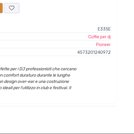
E335E
Cuffie per dj
Pioneer
4573201240972
ette per i DJ professionisti che cercano
 un comfort duraturo durante le lunghe
un design over-ear e una costruzione
deali per l'utilizzo in club e festival. Il
e potenti ti permetteranno di sentire ogni
 mentre le cuffie ti isoleranno dal rumore
sperienza di ascolto.