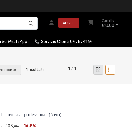
Carrello
ACCEDI
€ 0,00
i Su WhatsApp
Servizio Clienti 097574169
1 / 1
1 risultati
rescente
 over-ear professionali (Nero)
203,
-16,8%
a:
00