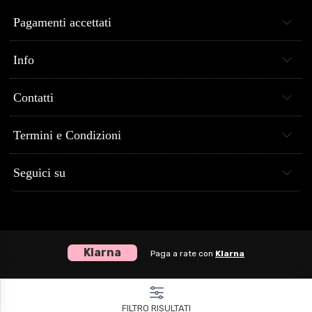
Pagamenti accettati
Info
Contatti
Termini e Condizioni
Seguici su
Klarna
Paga a rate con
Klarna
Centro Musica Store® dal 2005 al tuo servizio - P.Iva 04307120651
FILTRO RISULTATI