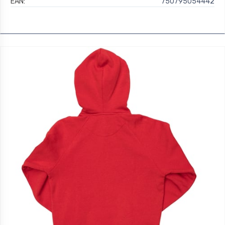
EAN:
750795054442