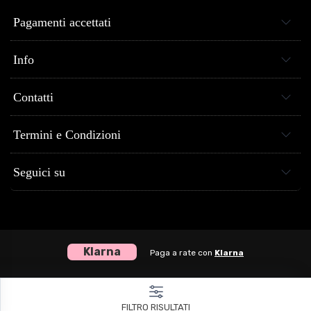
Pagamenti accettati
Info
Contatti
Termini e Condizioni
Seguici su
Klarna
Paga a rate con
Klarna
Centro Musica Store® dal 2005 al tuo servizio - P.Iva 04307120651
FILTRO RISULTATI