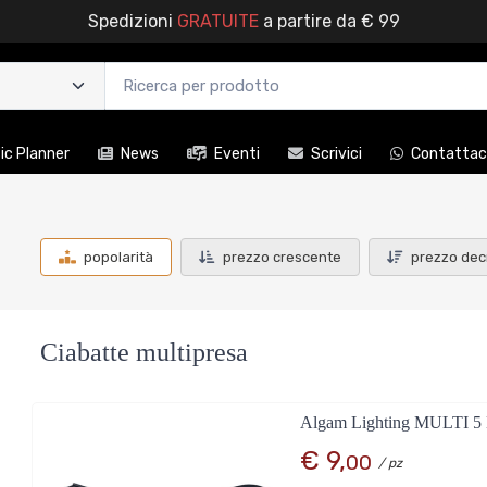
Spedizioni
GRATUITE
a partire da € 99
c Planner
News
Eventi
Scrivici
Contattac
popolarità
prezzo crescente
prezzo dec
Ciabatte multipresa
Algam Lighting MULTI 5 Mu
€ 9,
00
/ pz