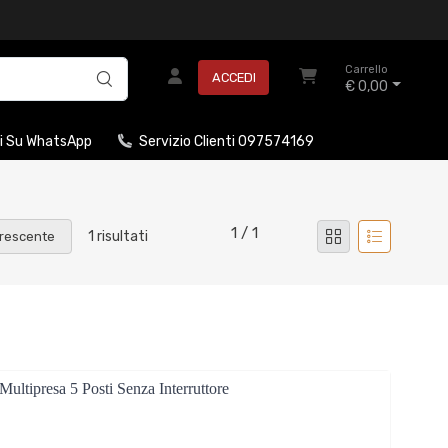
Carrello
ACCEDI
€ 0,00
i Su WhatsApp
Servizio Clienti 097574169
1 / 1
1 risultati
rescente
ltipresa 5 Posti Senza Interruttore