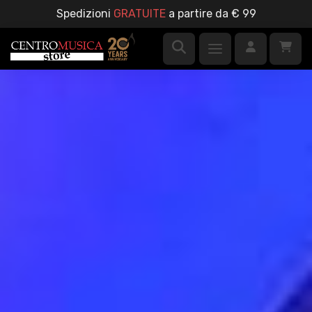
Spedizioni
GRATUITE
a partire da € 99