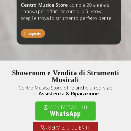
Centro Musica Store
compie 20 anni e si
rinnova per offrirti ancora di più. Prova,
scegli e trova lo strumento perfetto per te!
Il negozio
Showroom e Vendita di Strumenti
Musicali
Centro Musica Store offre anche un servizio
di
A
ssistenza & Riparazione
CONTATTACI SU
WhatsApp
SERVIZIO CLIENTI